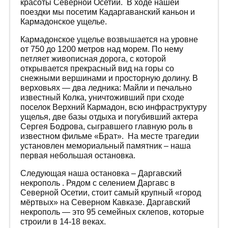
красоты Северной Осетии. В ходе нашей
поездки мы посетим Кадаргаванский каньон и
Кармадонское ущелье.
Кармадонское ущелье возвышается на уровне
от 750 до 1200 метров над морем. По нему
петляет живописная дорога, с которой
открывается прекрасный вид на горы со
снежными вершинами и просторную долину. В
верховьях — два ледника: Майли и печально
известный Колка, уничтоживший при сходе
поселок Верхний Кармадон, всю инфраструктуру
ущелья, две базы отдыха и погубивший актера
Сергея Бодрова, сыгравшего главную роль в
известном фильме «Брат». На месте трагедии
установлен мемориальный памятник – наша
первая небольшая остановка.
Следующая наша остановка – Даргавский
некрополь . Рядом с селением Даргавс в
Северной Осетии, стоит самый крупный «город
мёртвых» на Северном Кавказе. Даргавский
некрополь — это 95 семейных склепов, которые
строили в 14-18 веках.