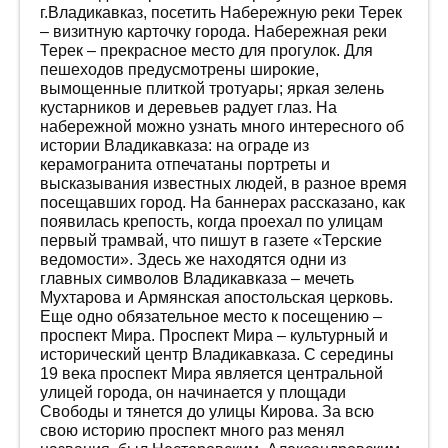
г.Владикавказ, посетить Набережную реки Терек
– визитную карточку города. Набережная реки
Терек – прекрасное место для прогулок. Для
пешеходов предусмотрены широкие,
вымощенные плиткой тротуары; яркая зелень
кустарников и деревьев радует глаз. На
набережной можно узнать много интересного об
истории Владикавказа: на ограде из
керамогранита отпечатаны портреты и
высказывания известных людей, в разное время
посещавших город. На баннерах рассказано, как
появилась крепость, когда проехал по улицам
первый трамвай, что пишут в газете «Терские
ведомости». Здесь же находятся одни из
главных символов Владикавказа – мечеть
Мухтарова и Армянская апостольская церковь.
Еще одно обязательное место к посещению –
проспект Мира. Проспект Мира – культурный и
исторический центр Владикавказа. С середины
19 века проспект Мира является центральной
улицей города, он начинается у площади
Свободы и тянется до улицы Кирова. За всю
свою историю проспект много раз менял